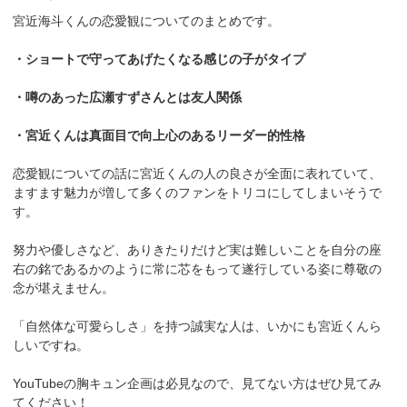
宮近海斗くんの恋愛観についてのまとめです。
・ショートで守ってあげたくなる感じの子がタイプ
・噂のあった広瀬すずさんとは友人関係
・宮近くんは真面目で向上心のあるリーダー的性格
恋愛観についての話に宮近くんの人の良さが全面に表れていて、
ますます魅力が増して多くのファンをトリコにしてしまいそうで
す。
努力や優しさなど、ありきたりだけど実は難しいことを自分の座
右の銘であるかのように常に芯をもって遂行している姿に尊敬の
念が堪えません。
「自然体な可愛らしさ」を持つ誠実な人は、いかにも宮近くんら
しいですね。
YouTubeの胸キュン企画は必見なので、見てない方はぜひ見てみ
てください！