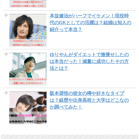
本並健治がハーフでイケメン！現役時
代のGKとしての活躍は？結婚は知人の
紹介って本当？
ゆりやんがダイエットで激痩せしたの
は本当だった！減量に成功したその方
法とは？
阪本奨悟の彼女の噂や好きなタイプ
は？経歴や出身高校と大学はどこなの
か調べてみた！