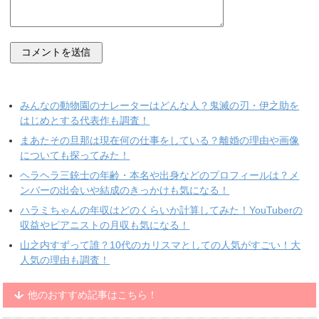
みんなの動物園のナレーターはどんな人？鬼滅の刃・伊之助を
はじめとする代表作も調査！
まあたその旦那は現在何の仕事をしている？離婚の理由や画像
についても探ってみた！
ヘラヘラ三銃士の年齢・本名や出身などのプロフィールは？メ
ンバーの出会いや結成のきっかけも気になる！
ハラミちゃんの年収はどのくらいか計算してみた！YouTuberの
収益やピアニストの月収も気になる！
山之内すずって誰？10代のカリスマとしての人気がすごい！大
人気の理由も調査！
他のおすすめ記事はこちら！