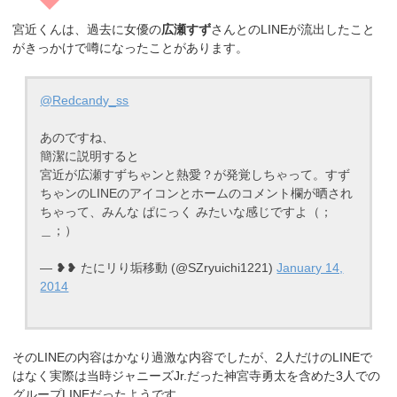
宮近くんは、過去に女優の
広瀬すず
さんとのLINEが流出したこと
がきっかけで噂になったことがあります。
@Redcandy_ss
あのですね、
簡潔に説明すると
宮近が広瀬すずちゃンと熱愛？が発覚しちゃって。すず
ちゃンのLINEのアイコンとホームのコメント欄が晒され
ちゃって、みんな ぱにっく みたいな感じですよ（；
＿；）
— ❥❥ たにリり垢移動 (@SZryuichi1221)
January 14,
2014
そのLINEの内容はかなり過激な内容でしたが、
2人だけのLINEで
はなく実際は当時ジャニーズJr.だった神宮寺勇太を含めた3人での
グループLINEだったようです。