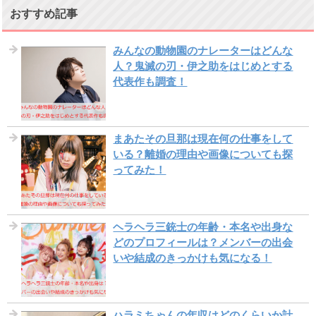
おすすめ記事
みんなの動物園のナレーターはどんな
人？鬼滅の刃・伊之助をはじめとする
代表作も調査！
まあたその旦那は現在何の仕事をして
いる？離婚の理由や画像についても探
ってみた！
ヘラヘラ三銃士の年齢・本名や出身な
どのプロフィールは？メンバーの出会
いや結成のきっかけも気になる！
ハラミちゃんの年収はどのくらいか計