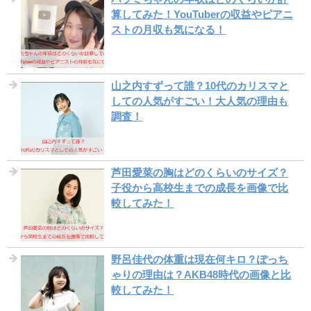
算してみた！YouTuberの収益やピアニ
ストの月収も気になる！
山之内すずって誰？10代のカリスマと
しての人気がすごい！大人気の理由も
調査！
芦田愛菜の胸はどのくらいのサイズ？
子役から高校生までの成長を画像で比
較してみた！
野呂佳代の体重は現在何キロ？ぽっち
ゃりの理由は？AKB48時代の画像と比
較してみた！