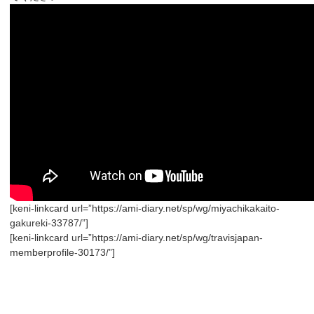
[keni-linkcard url=”https://ami-diary.net/sp/wg/miyachikakaito-
gakureki-33787/”]
[keni-linkcard url=”https://ami-diary.net/sp/wg/travisjapan-
memberprofile-30173/”]