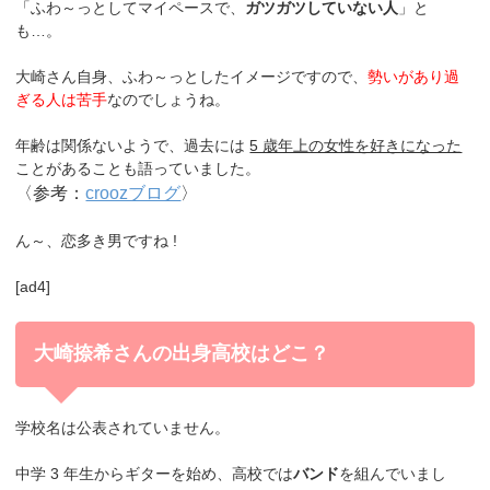
「ふわ～っとしてマイペースで、
ガツガツしていない人
」と
も…。
大崎さん自身、ふわ～っとしたイメージですので、
勢いがあり過
ぎる人は苦手
なのでしょうね。
年齢は関係ないようで、過去には
5 歳年上の女性を好きになった
ことがあることも語っていました。
〈参考：
croozブログ
〉
ん～、恋多き男ですね !
[ad4]
大崎捺希さんの出身高校はどこ？
学校名は公表されていません。
中学 3 年生からギターを始め、高校では
バンド
を組んでいまし