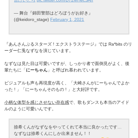
台けいどろ
pic.twitter.com/D72MHecSAn
— 舞台『錦田警部はどろぼうがお好き』
(@keidoro_stage)
February 1, 2021
『あんさんぶるスターズ ! エクストラステージ』では Ra*bits のリ
ーダー仁兎なずなを演じています。
なずなは見た目は可愛いですが、しっかり者で面倒見がよく、後
輩たちに「
にーちゃん
」と呼ばれ慕われています。
ビジュアルも声も再現度が高く、「大崎さんがにーちゃんでよか
った ! 」「にーちゃんそのもの ! 」と大好評です。
小柄な体型を感じさせない存在感
で、歌もダンスも本当のアイド
ルのように可愛いんです。
捺希くんがなずなをやってくれて本当に良かったです…
なずなは捺希くんにしか出来ません！！