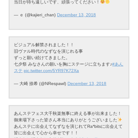
当日が待ち遠しいです、頑張ってください！
— ｅ (@kajieri_chan)
December 13, 2018
ビジュアル解禁されました！！
旧ヴァル時代のなずなを演じれる事
ずっと願い続けてきました。
七夕祭 みなさんの願いを胸にステージに立ちます♪
#あん
ステ
pic.twitter.com/5YR97K72Xa
— 大崎 捺希 (@NRespawl)
December 13, 2018
あんステフェス大千秋楽無事に終える事が出来ました！
御来場下さった皆さん本当にありがとうございました
あんステに出会えてなずなを演じれてRa*bitsに出会えて
皆に出会えて心から幸せです！！