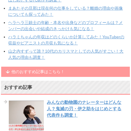
まあたその旦那は現在何の仕事をしている？離婚の理由や画像
についても探ってみた！
ヘラヘラ三銃士の年齢・本名や出身などのプロフィールは？メ
ンバーの出会いや結成のきっかけも気になる！
ハラミちゃんの年収はどのくらいか計算してみた！YouTuberの
収益やピアニストの月収も気になる！
山之内すずって誰？10代のカリスマとしての人気がすごい！大
人気の理由も調査！
他のおすすめ記事はこちら！
おすすめ記事
みんなの動物園のナレーターはどんな
人？鬼滅の刃・伊之助をはじめとする
代表作も調査！