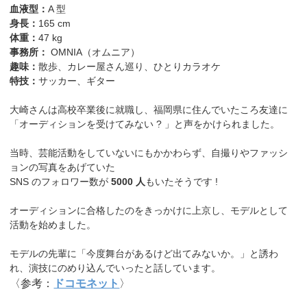
血液型：
A 型
身長：
165 cm
体重：
47 kg
事務所：
OMNIA（オムニア）
趣味：
散歩、カレー屋さん巡り、ひとりカラオケ
特技：
サッカー、ギター
大崎さんは高校卒業後に就職し、福岡県に住んでいたころ友達に
「オーディションを受けてみない ? 」と声をかけられました。
当時、芸能活動をしていないにもかかわらず、自撮りやファッシ
ョンの写真をあげていた
SNS のフォロワー数が
5000 人
もいたそうです !
オーディションに合格したのをきっかけに上京し、モデルとして
活動を始めました。
モデルの先輩に「今度舞台があるけど出てみないか。」と誘わ
れ、演技にのめり込んでいったと話しています。
〈参考：
ドコモネット
〉