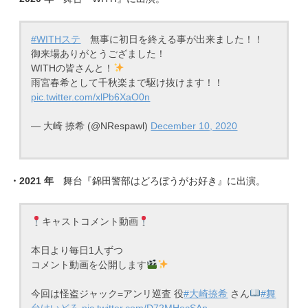
#WITHステ
無事に初日を終える事が出来ました！！
御来場ありがとうござました！
WITHの皆さんと！
雨宮春希として千秋楽まで駆け抜けます！！
pic.twitter.com/xlPb6XaO0n
— 大崎 捺希 (@NRespawl)
December 10, 2020
・2021 年
舞台『錦田警部はどろぼうがお好き』に出演。
キャストコメント動画
本日より毎日1人ずつ
コメント動画を公開します
今回は怪盗ジャック=アンリ巡査 役
#大崎捺希
さん
#舞