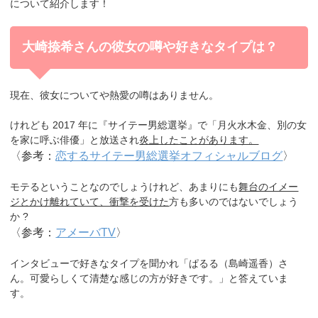
について紹介します！
大崎捺希さんの彼女の噂や好きなタイプは？
現在、
彼女についてや熱愛の噂はありません。
けれども 2017 年に『サイテー男総選挙』で「月火水木金、別の女
を家に呼ぶ俳優」と放送され
炎上したことがあります。
〈参考：
恋するサイテー男総選挙オフィシャルブログ
〉
モテるということなのでしょうけれど、あまりにも
舞台のイメー
ジとかけ離れていて、衝撃を受けた
方も多いのではないでしょう
か ?
〈参考：
アメーバTV
〉
インタビューで好きなタイプを聞かれ「ぱるる（島崎遥香）さ
ん。可愛らしくて清楚な感じの方が好きです。」と答えていま
す。