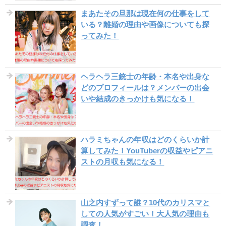
まあたその旦那は現在何の仕事をして
いる？離婚の理由や画像についても探
ってみた！
ヘラヘラ三銃士の年齢・本名や出身な
どのプロフィールは？メンバーの出会
いや結成のきっかけも気になる！
ハラミちゃんの年収はどのくらいか計
算してみた！YouTuberの収益やピアニ
ストの月収も気になる！
山之内すずって誰？10代のカリスマと
しての人気がすごい！大人気の理由も
調査！