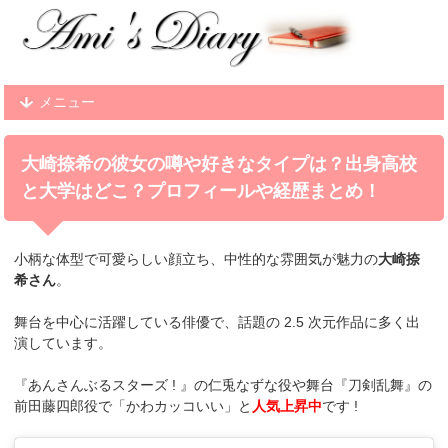
メニュー
大崎捺希の彼女の噂や好きなタイプは？出身高校
と大学はどこ？プロフィールや経歴まとめ！
小柄な体型で可愛らしい顔立ち、中性的な雰囲気が魅力の
大崎捺
希さん
。
舞台を中心に活躍している俳優で、話題の 2.5 次元作品に多く出
演しています。
『あんさんぶるスターズ ! 』の仁兎なずな役や舞台『刀剣乱舞』の
前田藤四郎役で「かわカッコいい」と
人気上昇中
です !