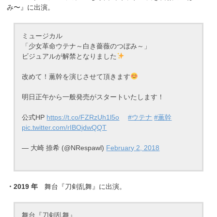
み〜』に出演。
ミュージカル
「少女革命ウテナ～白き薔薇のつぼみ～」
ビジュアルが解禁となりました
改めて！薫幹を演じさせて頂きます
明日正午から一般発売がスタートいたします！
公式HP
https://t.co/FZRzUh1l5o
#ウテナ
#薫幹
pic.twitter.com/rIBOjdwQQT
— 大崎 捺希 (@NRespawl)
February 2, 2018
・2019 年
舞台『刀剣乱舞』に出演。
舞台『刀剣乱舞』