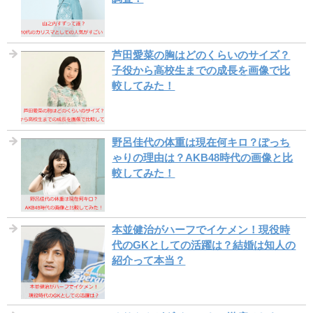
芦田愛菜の胸はどのくらいのサイズ？
子役から高校生までの成長を画像で比
較してみた！
野呂佳代の体重は現在何キロ？ぽっち
ゃりの理由は？AKB48時代の画像と比
較してみた！
本並健治がハーフでイケメン！現役時
代のGKとしての活躍は？結婚は知人の
紹介って本当？