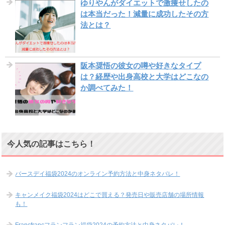
ゆりやんがダイエットで激痩せしたの
は本当だった！減量に成功したその方
法とは？
阪本奨悟の彼女の噂や好きなタイプ
は？経歴や出身高校と大学はどこなの
か調べてみた！
今人気の記事はこちら！
バースデイ福袋2024のオンライン予約方法と中身ネタバレ！
キャンメイク福袋2024はどこで買える？発売日や販売店舗の場所情報
も！
Francfrancフランフラン福袋2024の予約方法と中身ネタバレ！