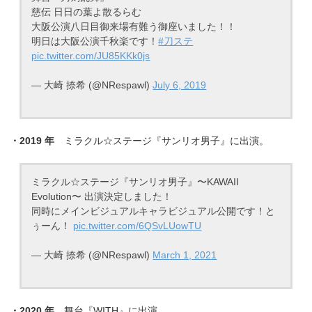
慈伝 日日の葉よ散るらむ
大阪公演八日目御来場有難う御座いました！！
明日は大阪公演千秋楽です！
#刀ステ
pic.twitter.com/JU85KKk0js
— 大崎 捺希 (@NRespawl)
July 6, 2019
・2019 年
ミラクル☆ステージ『サンリオ男子』に出演。
ミラクル☆ステージ『サンリオ男子』〜KAWAII
Evolution〜 出演決定しました！
同時にメインビジュアルキャラビジュアル公開です！と
ぅーん！
pic.twitter.com/6QSvLUowTU
— 大崎 捺希 (@NRespawl)
March 1, 2021
・2020 年
舞台『WITH』に出演。