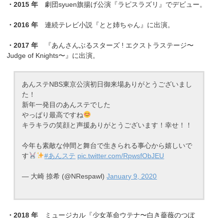
・2015 年
劇団syuen旗揚げ公演『ラピスラズリ』でデビュー。
・2016 年
連続テレビ小説『とと姉ちゃん』に出演。
・2017 年
『あんさんぶるスターズ ! エクストラステージ〜
Judge of Knights〜』に出演。
あんステNBS東京公演初日御来場ありがとうございまし
た！
新年一発目のあんステでした
やっぱり最高ですね
キラキラの笑顔と声援ありがとうございます！幸せ！！
今年も素敵な仲間と舞台で生きられる事心から嬉しいで
す
#あんステ
pic.twitter.com/RpwsfObJEU
— 大崎 捺希 (@NRespawl)
January 9, 2020
・2018 年
ミュージカル『少女革命ウテナ〜白き薔薇のつぼ