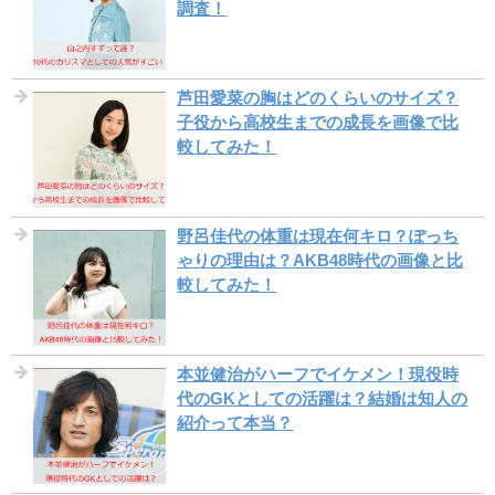
調査！
芦田愛菜の胸はどのくらいのサイズ？
子役から高校生までの成長を画像で比
較してみた！
野呂佳代の体重は現在何キロ？ぽっち
ゃりの理由は？AKB48時代の画像と比
較してみた！
本並健治がハーフでイケメン！現役時
代のGKとしての活躍は？結婚は知人の
紹介って本当？