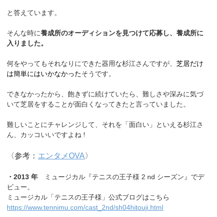
と答えています。
そんな時に
養成所のオーディションを見つけて応募し、養成所に
入りました。
何をやってもそれなりにできた器用な杉江さんですが、
芝居だけ
は簡単にはいかなかった
そうです。
できなかったから、飽きずに続けていたら、難しさや深みに気づ
いて芝居をすることが面白くなってきたと言っていました。
難しいことにチャレンジして、それを「面白い」といえる杉江さ
ん、カッコいいですよね !
〈参考：
エンタメOVA
〉
・2013 年
ミュージカル『テニスの王子様 2 nd シーズン』でデ
ビュー。
ミュージカル「テニスの王子様」公式ブログはこちら
https://www.tennimu.com/cast_2nd/sh04hitouji.html