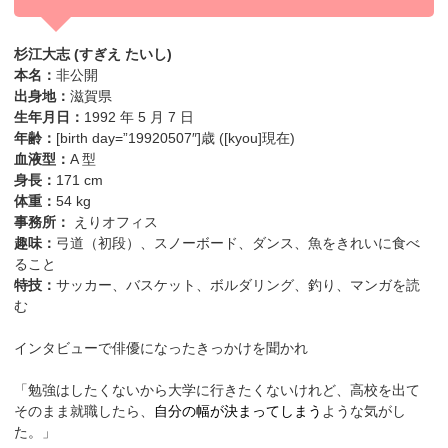
杉江大志 (すぎえ たいし)
本名：
非公開
出身地：
滋賀県
生年月日：
1992 年 5 月 7 日
年齢：
[birth day=”19920507″]歳 ([kyou]現在)
血液型：
A 型
身長：
171 cm
体重：
54 kg
事務所：
えりオフィス
趣味：
弓道（初段）、スノーボード、ダンス、魚をきれいに食べ
ること
特技：
サッカー、バスケット、ボルダリング、釣り、マンガを読
む
インタビューで俳優になったきっかけを聞かれ
「勉強はしたくないから大学に行きたくないけれど、高校を出て
そのまま就職したら、
自分の幅が決まってしまう
ような気がし
た。」