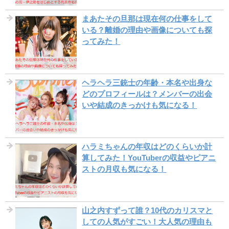
まあたその旦那は現在何の仕事をして
いる？離婚の理由や画像についても探
ってみた！
ヘラヘラ三銃士の年齢・本名や出身な
どのプロフィールは？メンバーの出会
いや結成のきっかけも気になる！
ハラミちゃんの年収はどのくらいか計
算してみた！YouTuberの収益やピアニ
ストの月収も気になる！
山之内すずって誰？10代のカリスマと
しての人気がすごい！大人気の理由も