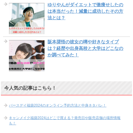
ゆりやんがダイエットで激痩せしたの
は本当だった！減量に成功したその方
法とは？
阪本奨悟の彼女の噂や好きなタイプ
は？経歴や出身高校と大学はどこなの
か調べてみた！
今人気の記事はこちら！
バースデイ福袋2024のオンライン予約方法と中身ネタバレ！
キャンメイク福袋2024はどこで買える？発売日や販売店舗の場所情報
も！