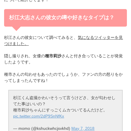
杉江大志さんの彼女の噂や好きなタイプは？
杉江さんの彼女について調べてみると、
気になるツイッターを見
つけました。
隠し撮りされ、女優の
種市莉沙
さんと付き合っていることが発覚
したようです。
種市さんの匂わせもあったのでしょうか、ファンの方の怒りをか
ってしまったんですね !
杉江くん盗撮かわいそうって言うけどさ、女が匂わせし
てた事はいいの？
種市莉沙ちゃんにすっごくムカついてるんだけど。
pic.twitter.com/2dP9SnNfKx
— momo (@kshuckwhcjsvkhd)
May 7, 2018