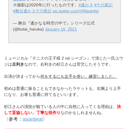
※撮影は2020年に行ったものです。
#遙か３
#十六夜記
#舞台遙か３十六夜記
pic.twitter.com/VNIjpdnfqI
— 舞台『遙かなる時空の中で』シリーズ公式
(@butai_haruka)
January 16, 2021
ミュージカル『テニスの王子様 2 nd シーズン』で演じた一氏ユウ
ジは
左利き
なので、右利きの杉江さんは苦労したそうです。
出演が決まってから
何をするにも左手を使い、練習しました。
初めは普通に振ることもできなかったラケットも、右腕より上手
になり、お箸も普通に持てるといいます。
杉江さんの演技が観ている人の中に自然に入ってくる理由は、
決
して妥協しない、丁寧な役作り
なのかもしれませんね。
〈参考：
asianbeat
〉