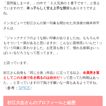
「質問返しまーす。」の中で「 3 人兄弟の 1 番下です ! 」と答え
ていますので、
末っ子らしく甘え上手な部分
もありそうですよ
ね。
インタビューで杉江さんの第一印象を聞かれた共演者の橋本祥平
さんは、
「ジャックナイフのような鋭い印象がありましたね。もちろん今
もそういう一面があると思いますが、こんなに面倒見いいんだ ! っ
ていう印象に変わりました。お芝居も熱くて、憧れる後輩はいっ
ぱいいるだろうなって思ってます。」
と語っています。
杉江さん自身も「同じ土俵（作品）に立ってる以上、
全員突き落
としてこの土俵で生き残るのは自分だ !
って思ってた時期はあっ
た。」と言っていますので負けず嫌いな一面もあるようですね。
〈参考：
SPICE
〉
杉江大志さんのプロフィールと経歴