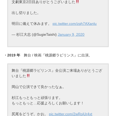
文劇東京2日目ありがとうございました
出し切りました。
明日に備えて休みます。
pic.twitter.com/zqh7AXanlu
— 杉江大志 (@SugieTaishi)
January 9, 2020
・2019 年
舞台 / 映画『桃源郷ラビリンス』に出演。
舞台『桃源郷ラビリンス』全公演ご来場ありがとうござ
いました
岡山で公演できて良かったなぁ。
杉江もっともっと頑張ります。
もっともっと…応援よろしくお願いします！
尻尾をどうぞ。かお。
pic.twitter.com/2wRojUr4xt