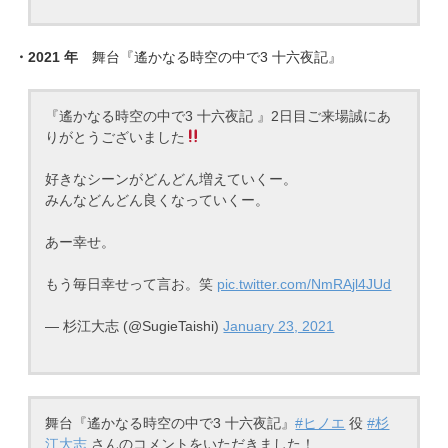
・2021 年
舞台『遙かなる時空の中で3 十六夜記』
『遙かなる時空の中で3 十六夜記 』2日目ご来場誠にあ
りがとうございました
好きなシーンがどんどん増えていくー。
みんなどんどん良くなっていくー。
あー幸せ。
もう毎日幸せって言お。笑
pic.twitter.com/NmRAjl4JUd
— 杉江大志 (@SugieTaishi)
January 23, 2021
舞台『遙かなる時空の中で3 十六夜記』
#ヒノエ
役
#杉
江大志
さんのコメントをいただきました！