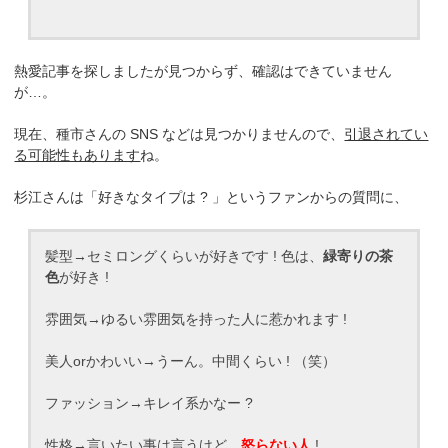
熱愛記事を探しましたが見つからず、確認はできていません
が…。
現在、種市さんの SNS などは見つかりませんので、
引退されてい
る可能性もあります
ね。
杉江さんは「好きなタイプは ? 」というファンからの質問に、
髪型→セミロングくらいが好きです ! 色は、
緑寄りの茶
色
が好き !
雰囲気→ゆるい雰囲気を持った人に惹かれます !
美人orかわいい→うーん。中間くらい ! （笑）
ファッション→キレイ系かなー ?
性格→言いたい事は言うけど、
怒らない人
!