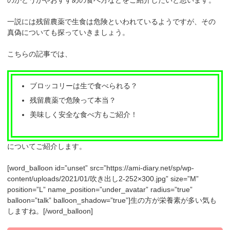
一説には
残留農薬で生食は危険といわれている
ようですが、その
真偽についても探っていきましょう。
こちらの記事では、
ブロッコリーは生で食べられる？
残留農薬で危険って本当？
美味しく安全な食べ方もご紹介！
についてご紹介します。
[word_balloon id=”unset” src=”https://ami-diary.net/sp/wp-
content/uploads/2021/01/吹き出し2-252×300.jpg” size=”M”
position=”L” name_position=”under_avatar” radius=”true”
balloon=”talk” balloon_shadow=”true”]生の方が栄養素が多い気も
しますね。[/word_balloon]