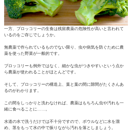
一方、ブロッコリーの生食は
残留農薬の危険性が高い
と言われて
いるのをご存じでしょうか。
無農薬で作られているものでない限り、虫や病気を防ぐために農
薬を使った野菜が一般的です。
ブロッコリーも例外ではなく、
細かな虫がつきやすいという点か
ら農薬が使われる
ことがほとんどです。
そして、ブロッコリーの構造上、葉と葉の間に隙間がたくさんあ
るのがわかります。
この間をしっかりと洗わなければ、農薬はもちろん虫や汚れも一
緒に食べることに……。
水道の水で洗うだけでは不十分ですので、ボウルなどに水を溜
め、
茎をもって水の中で振りながら汚れを落としましょう
。