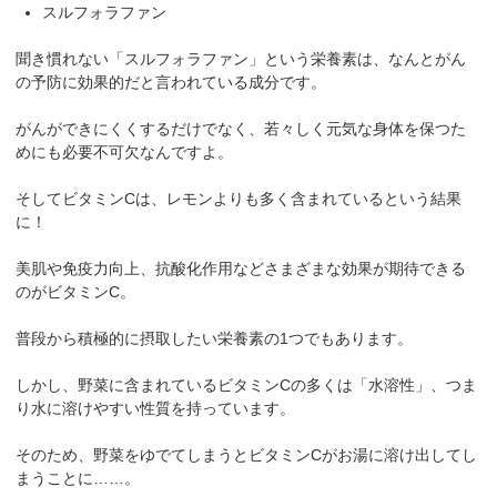
スルフォラファン
聞き慣れない
「スルフォラファン」
という栄養素は、なんと
がん
の予防に効果的
だと言われている成分です。
がんができにくくするだけでなく、若々しく元気な身体を保つた
めにも必要不可欠なんですよ。
そして
ビタミンC
は、レモンよりも多く含まれているという結果
に！
美肌や免疫力向上、抗酸化作用など
さまざまな効果が期待できる
のがビタミンC。
普段から積極的に摂取したい栄養素の1つでもあります。
しかし、野菜に含まれているビタミンCの多くは「水溶性」、つま
り
水に溶けやすい性質
を持っています。
そのため、野菜をゆでてしまうとビタミンCがお湯に溶け出してし
まうことに……。