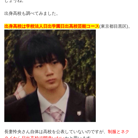
しょうね。
出身高校も調べてみました。
出身高校は学校法人日出学園日出高校芸能コース
(東京都目黒区)。
長妻怜央さん自体は高校を公表していないのですが、
制服とネク