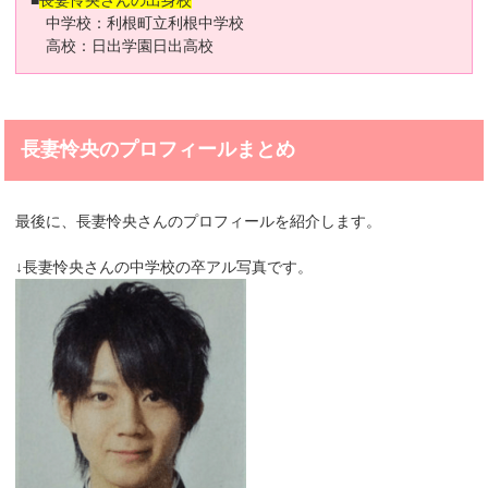
中学校：利根町立利根中学校
高校：日出学園日出高校
長妻怜央のプロフィールまとめ
最後に、長妻怜央さんのプロフィールを紹介します。
↓長妻怜央さんの中学校の卒アル写真です。