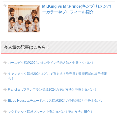
Mr.King vs Mr.Prince(キンプリ)メンバ
ーカラーやプロフィール紹介
今人気の記事はこちら！
バースデイ福袋2024のオンライン予約方法と中身ネタバレ！
キャンメイク福袋2024はどこで買える？発売日や販売店舗の場所情報
も！
Francfrancフランフラン福袋2024の予約方法と中身ネタバレ！
Etude Houseエチュードハウス福袋2024の予約通販と中身ネタバレ！
マクドナルド福袋ブルーノ中身ネタバレ！予約方法も紹介！