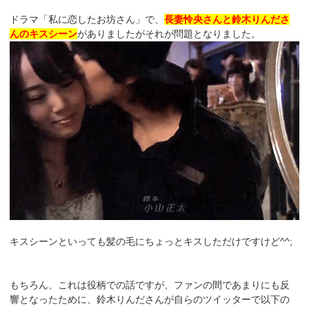
ドラマ「私に恋したお坊さん」で、
長妻怜央さんと鈴木りんださ
んのキスシーン
がありましたがそれが問題となりました。
キスシーンといっても髪の毛にちょっとキスしただけですけど^^;
もちろん、これは役柄での話ですが、ファンの間であまりにも反
響となったために、鈴木りんださんが自らのツイッターで以下の