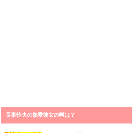
長妻怜央の熱愛彼女の噂は？