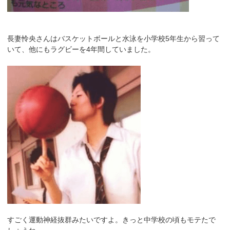
長妻怜央さんはバスケットボールと水泳を小学校5年生から習って
いて、他にもラグビーを4年間していました。
すごく運動神経抜群みたいですよ。きっと中学校の頃もモテたで