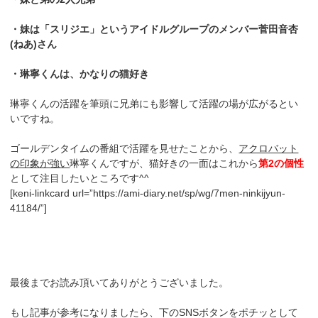
・妹は「スリジエ」というアイドルグループのメンバー菅田音杏
(ねあ)さん
・琳寧くんは、かなりの猫好き
琳寧くんの活躍を筆頭に
兄弟にも影響して活躍の場が広がるとい
いですね。
ゴールデンタイムの番組で活躍を見せたことから、
アクロバット
の印象が強い
琳寧くんですが、猫好きの一面はこれから
第2の個性
として注目したいところです^^
[keni-linkcard url=”https://ami-diary.net/sp/wg/7men-ninkijyun-
41184/”]
最後までお読み頂いてありがとうございました。
もし記事が参考になりましたら、下のSNSボタンをポチッとして