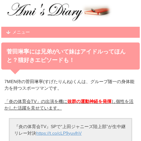
メニュー
菅田琳寧には兄弟がいて妹はアイドルってほん
と？猫好きエピソードも！
7MEN侍の菅田琳寧(すげたりんね)くんは、
グループ随一の身体能
力を持つスポーツマン
です。
「炎の体育会TV」の出演を機に
抜群の運動神経を発揮
し個性を活
かした活躍を見せています。
『炎の体育会TV』SPで“上田ジャニーズ陸上部”が生中継
リレー対決
https://t.co/cLP9yuvlhV