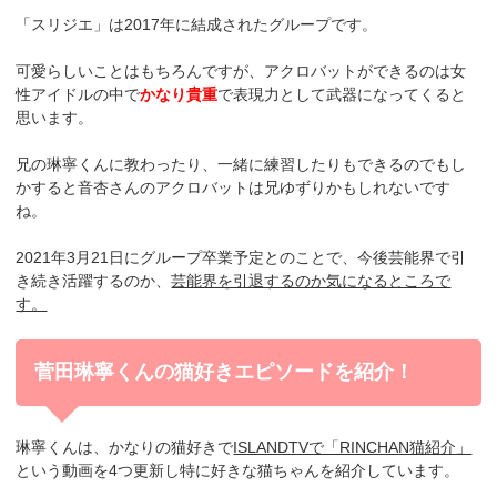
「スリジエ」は2017年に結成されたグループです。
可愛らしいことはもちろんですが、アクロバットができるのは女
性アイドルの中で
かなり貴重
で表現力として武器になってくると
思います。
兄の琳寧くんに教わったり、一緒に練習したりもできるのでもし
かすると
音杏さんのアクロバットは兄ゆずりかもしれないです
ね。
2021年3月21日にグループ卒業予定とのことで、今後芸能界で引
き続き活躍するのか、
芸能界を引退するのか気になるところで
す。
菅田琳寧くんの猫好きエピソードを紹介！
琳寧くんは、
かなりの猫好き
で
ISLANDTVで「RINCHAN猫紹介」
という動画を4つ更新し特に好きな猫ちゃんを紹介しています。