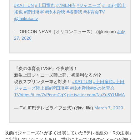
#KATTUN
#上田竜也
#7MEN侍
#ジャニーズ
#TBS
#影山
拓也
#菅田琳寧
#鈴木舜映
#椿泰我
#体育会TV
@taiikukaitv
— ORICON NEWS（オリコンニュース） (@oricon)
July
27, 2020
『炎の体育会TVSP』今夜放送！
新生上田ジャニーズ陸上部、初勝利なるか!?
現役スプリンター軍と対決！
#KATTUN
#上田竜也
#上田
ジャニーズ陸上部
#菅田琳寧
#鈴木舜映
#炎の体育会
TV
https://t.co/7vPcorsCqX
pic.twitter.com/NuZu8YUJMA
— TVLIFE(テレビライフ公式) (@tv_life)
March 7, 2020
以前はジャニーズJr.が多く出演していたEテレ番組の「Rの法則」
に出演していたこともあり、世代によってはそのイメージが強い