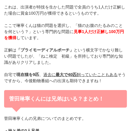
これは、出演者が特技を生かした問題で全員のうち1人だけ正解し
た場合に賞金100万円が獲得できるというものです。
ここで琳寧くんは猫の問題を選択し、「猫のお腹のたるみのこと
を何という？」という専門的な問題に
見事1人だけ正解し100万円
を獲得
しています。
正解は
「プライモーディアルポーチ」
という横文字でかなり難し
い問題でしたが、
「ねこ検定 初級」
を所持しており専門的な知
識がありクリアしました。
自宅で
現在猫を9匹
、
過去に
最大で40匹
飼っていたこともある
そう
ですから、今後動物番組への出演も期待できますね！
菅田琳寧くんには兄弟はいる？まとめ！
菅田琳寧くんの兄弟についてのまとめです。
・妹と弟の2人兄弟