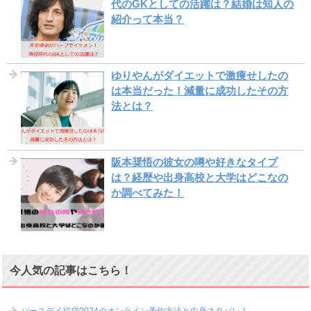
代のGKとしての活躍は？結婚は知人の
紹介って本当？
ゆりやんがダイエットで激痩せしたの
は本当だった！減量に成功したその方
法とは？
阪本奨悟の彼女の噂や好きなタイプ
は？経歴や出身高校と大学はどこなの
か調べてみた！
今人気の記事はこちら！