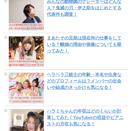
みんなの動物園のナレーターはどんな
人？鬼滅の刃・伊之助をはじめとする
代表作も調査！
まあたその旦那は現在何の仕事をして
いる？離婚の理由や画像についても探
ってみた！
ヘラヘラ三銃士の年齢・本名や出身な
どのプロフィールは？メンバーの出会
いや結成のきっかけも気になる！
ハラミちゃんの年収はどのくらいか計
算してみた！YouTuberの収益やピアニ
ストの月収も気になる！