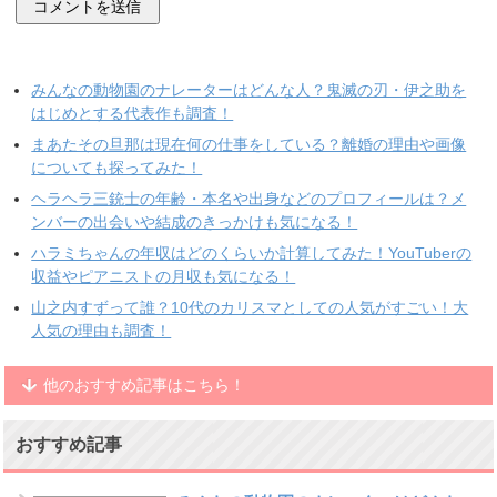
みんなの動物園のナレーターはどんな人？鬼滅の刃・伊之助を
はじめとする代表作も調査！
まあたその旦那は現在何の仕事をしている？離婚の理由や画像
についても探ってみた！
ヘラヘラ三銃士の年齢・本名や出身などのプロフィールは？メ
ンバーの出会いや結成のきっかけも気になる！
ハラミちゃんの年収はどのくらいか計算してみた！YouTuberの
収益やピアニストの月収も気になる！
山之内すずって誰？10代のカリスマとしての人気がすごい！大
人気の理由も調査！
他のおすすめ記事はこちら！
おすすめ記事