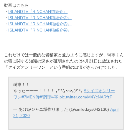
動画はこちら
・
ISLANDTV『RINCHAN猫紹介』
・
ISLANDTV『RINCHAN猫紹介②』
・
ISLANDTV『RINCHAN猫紹介③』
・
ISLANDTV『RINCHAN猫紹介④』
これだけでは一般的な愛猫家と並ぶように感じますが、琳寧くん
の猫に関する知識の深さが証明されたのは
4月21日に放送された
「クイズオンリーワン」
という番組の出演がきっかけでした。
琳寧！！
やったーーー！！！！.｡*ﾟ\(｡•ω•｡)/ﾟ*｡.
#クイズオンリー
ワン
#7MEN侍
#菅田琳寧
pic.twitter.com/M4YcNARfzF
— あけ@ジャニ垢作りました (@smiledays042130)
April
21, 2020