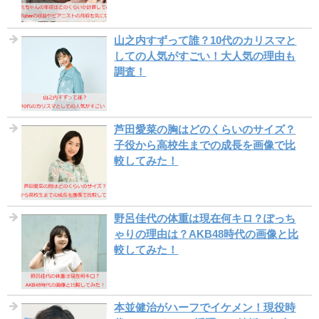
山之内すずって誰？10代のカリスマと
しての人気がすごい！大人気の理由も
調査！
芦田愛菜の胸はどのくらいのサイズ？
子役から高校生までの成長を画像で比
較してみた！
野呂佳代の体重は現在何キロ？ぽっち
ゃりの理由は？AKB48時代の画像と比
較してみた！
本並健治がハーフでイケメン！現役時