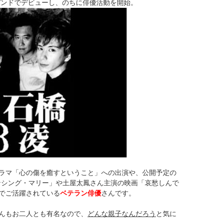
うバンドでデビューし、のちに俳優活動を開始。
ラマ「心の傷を癒すということ」への出演や、公開予定の
「ダンシング・マリー」や土屋太鳳さん主演の映画「哀愁しんで
でご活躍されている
ベテラン俳優
さんです。
んもお二人とも有名なので、
どんな親子なんだろう
と気に