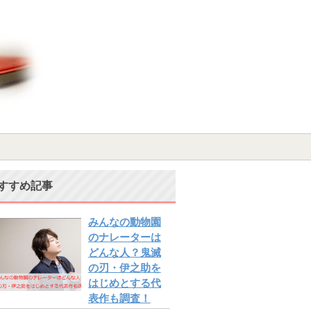
すすめ記事
みんなの動物園
のナレーターは
どんな人？鬼滅
の刃・伊之助を
はじめとする代
表作も調査！