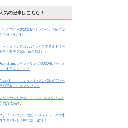
人気の記事はこちら！
バースデイ福袋2024のオンライン予約方法
と中身ネタバレ！
キャンメイク福袋2024はどこで買える？発
売日や販売店舗の場所情報も！
Francfrancフランフラン福袋2024の予約方
法と中身ネタバレ！
Etude Houseエチュードハウス福袋2024の
予約通販と中身ネタバレ！
マクドナルド福袋ブルーノ中身ネタバレ！
予約方法も紹介！
エディーバウアー福袋2024レディースの中
身ネタバレと予約方法！復活！