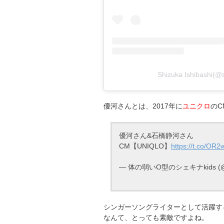
Shizuka Ishibash
優河さんとは、2017年に
ユニクロ
のC
優河さん&石橋静河さん
CM【UNIQLO】
https://t.co/OR
— 体の弱いO型のシェキナkids (@A
シンガーソングライターとして活躍す
なんて、とっても素敵ですよね。