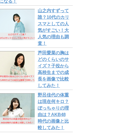
になる！
山之内すずって
誰？10代のカリ
スマとしての人
気がすごい！大
人気の理由も調
査！
芦田愛菜の胸は
どのくらいのサ
イズ？子役から
高校生までの成
長を画像で比較
してみた！
野呂佳代の体重
は現在何キロ？
ぽっちゃりの理
由は？AKB48
時代の画像と比
較してみた！