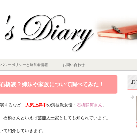
イバシーポリシーと運営者情報
お問い合わせ
お
石橋凌？姉妹や家族について調べてみた！
出演するなど、
人気上昇中
の演技派女優・
石橋静河さん
。
、石橋さんといえば
芸能人一家
としても知られています。
いて紹介していきます。