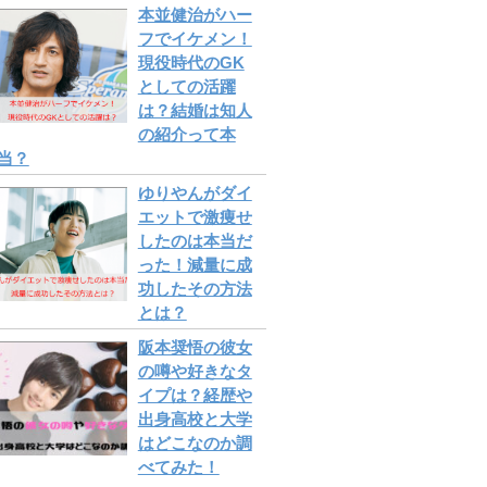
本並健治がハー
フでイケメン！
現役時代のGK
としての活躍
は？結婚は知人
の紹介って本
当？
ゆりやんがダイ
エットで激痩せ
したのは本当だ
った！減量に成
功したその方法
とは？
阪本奨悟の彼女
の噂や好きなタ
イプは？経歴や
出身高校と大学
はどこなのか調
べてみた！