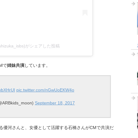
i(@shizuka_isbs)がシェアした投稿
Mで
姉妹共演
しています。
2wbXHrUI
pic.twitter.com/nGwUoEKW4o
RBkids_moon)
September 18, 2017
る優河さんと、女優として活躍する石橋さんがCMで共演だ