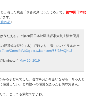
んと出演した映画「きみの鳥はうたえる」で、
第28回日本映
います。
受賞作品
〉
はうたえる』で第28回日本映画批評家大賞主演女優賞
の授賞式は5/30（木）17時より、青山スパイラルホー
s://t.co/Cmml4dVs3q
pic.twitter.com/88f9SwQKuJ
minotori)
May 20, 2019
かかる子どもでした。喜びを分かち合いながら、ちゃんと
に感謝したい」と両親への感謝を語った石橋静河さん。
んて、とっても素敵ですよね。