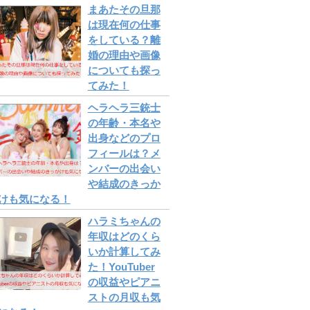
まあたその旦那
は現在何の仕事
をしている？離
婚の理由や画像
についても探っ
てみた！
ヘラヘラ三銃士
の年齢・本名や
出身などのプロ
フィールは？メ
ンバーの出会い
や結成のきっか
けも気になる！
ハラミちゃんの
年収はどのくら
いか計算してみ
た！YouTuber
の収益やピアニ
ストの月収も気