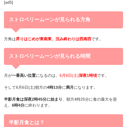
[ad5]
ストロベリームーンが見られる方角
方角は
昇りはじめが東南東、沈み終わりは西南西
です。
ストロベリームーンが見られる時間
月が
一番高い位置
になるのは、
6月6日(土)
深夜1時頃
です。
そして
6月6日(土)朝方の
4時13分
に
満月
になります。
半影月食は深夜2時45分に始まり
、朝方4時25分に食の最大を迎
え、
6時4分
に終わります。
半影月食とは？