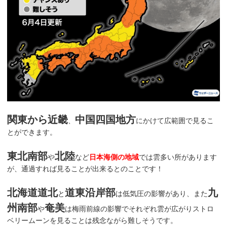
関東から近畿
中国四国地方
、
にかけて広範囲で見るこ
とができます。
東北南部
北陸
や
など
日本海側の地域
では雲多い所があります
が、通過すれば見ることが出来るとのことです！
北海道道北
道東沿岸部
九
と
は低気圧の影響があり、また
州南部
奄美
や
は梅雨前線の影響でそれぞれ雲が広がりストロ
ベリームーンを見ることは残念ながら難しそうです。