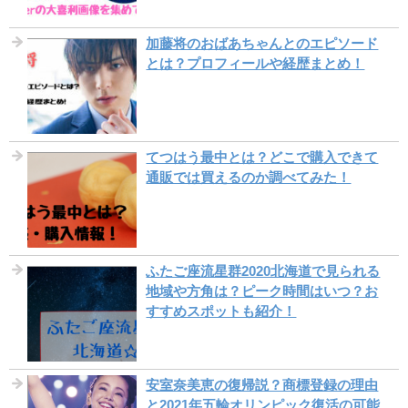
加藤将のおばあちゃんとのエピソード
とは？プロフィールや経歴まとめ！
てつはう最中とは？どこで購入できて
通販では買えるのか調べてみた！
ふたご座流星群2020北海道で見られる
地域や方角は？ピーク時間はいつ？お
すすめスポットも紹介！
安室奈美恵の復帰説？商標登録の理由
と2021年五輪オリンピック復活の可能