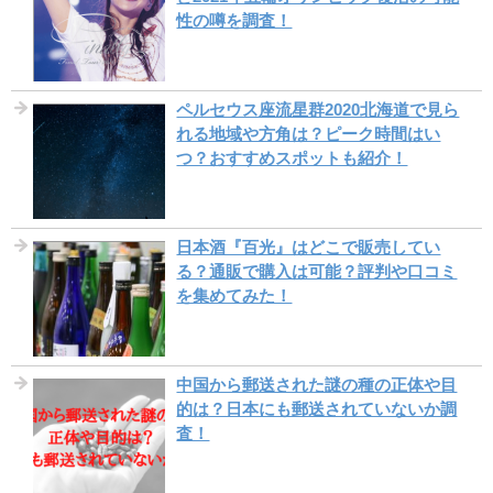
性の噂を調査！
ペルセウス座流星群2020北海道で見ら
れる地域や方角は？ピーク時間はい
つ？おすすめスポットも紹介！
日本酒『百光』はどこで販売してい
る？通販で購入は可能？評判や口コミ
を集めてみた！
中国から郵送された謎の種の正体や目
的は？日本にも郵送されていないか調
査！