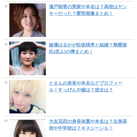
瀬戸朝香の実家や本名は？高校はヤン
キーだった？髪型画像まとめ！
綾瀬はるかが松坂桃李と結婚？熱愛彼
氏(恋人)の噂まとめ！
とまんの身長や本名などプロフィー
ル！すっぴんや歯は？彼女は？
大友花恋の身長体重や本名は？出身高
校や中学校は？キスシーンも！