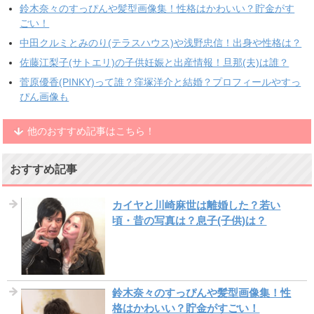
鈴木奈々のすっぴんや髪型画像集！性格はかわいい？貯金がす
ごい！
中田クルミとみのり(テラスハウス)や浅野忠信！出身や性格は？
佐藤江梨子(サトエリ)の子供妊娠と出産情報！旦那(夫)は誰？
菅原優香(PINKY)って誰？窪塚洋介と結婚？プロフィールやすっ
ぴん画像も
他のおすすめ記事はこちら！
おすすめ記事
カイヤと川崎麻世は離婚した？若い
頃・昔の写真は？息子(子供)は？
鈴木奈々のすっぴんや髪型画像集！性
格はかわいい？貯金がすごい！