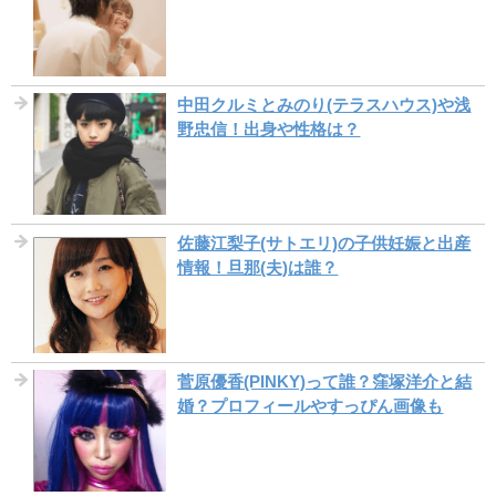
中田クルミとみのり(テラスハウス)や浅
野忠信！出身や性格は？
佐藤江梨子(サトエリ)の子供妊娠と出産
情報！旦那(夫)は誰？
菅原優香(PINKY)って誰？窪塚洋介と結
婚？プロフィールやすっぴん画像も