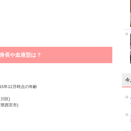
身長や血液型は？
今
015年12月時点の年齢
川区)
県西宮市)