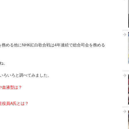
を務める他にNHK紅白歌合戦は4年連続で総合司会を務める
ね。
いろいろと調べてみました。
や血液型は？
社役員A氏とは？