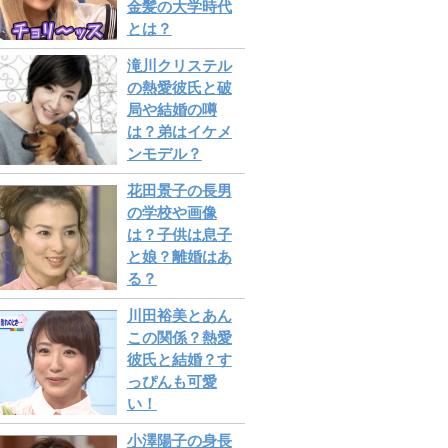
金髪の大学時代
とは？
滝川クリステル
の熱愛彼氏と破
局や結婚の噂
は？弟はイケメ
ンモデル？
花田景子の長男
の学校や画像
は？子供は息子
と娘？離婚はあ
る？
川田裕美とあん
この関係？熱愛
彼氏と結婚？す
っぴんも可愛
い！
小澤陽子の身長