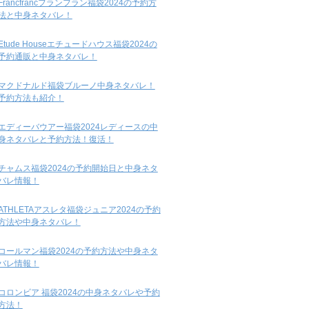
Francfrancフランフラン福袋2024の予約方
法と中身ネタバレ！
Etude Houseエチュードハウス福袋2024の
予約通販と中身ネタバレ！
マクドナルド福袋ブルーノ中身ネタバレ！
予約方法も紹介！
エディーバウアー福袋2024レディースの中
身ネタバレと予約方法！復活！
チャムス福袋2024の予約開始日と中身ネタ
バレ情報！
ATHLETAアスレタ福袋ジュニア2024の予約
方法や中身ネタバレ！
コールマン福袋2024の予約方法や中身ネタ
バレ情報！
コロンビア 福袋2024の中身ネタバレや予約
方法！