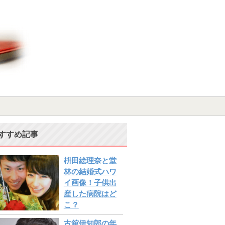
すすめ記事
枡田絵理奈と堂
林の結婚式ハワ
イ画像！子供出
産した病院はど
こ？
古舘伊知郎の年