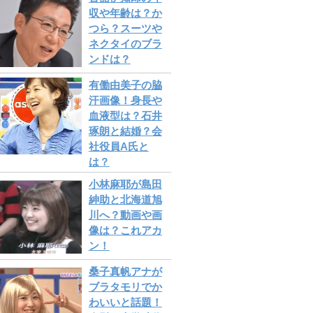
収や年齢は？か
つら？スーツや
ネクタイのブラ
ンドは？
有働由美子の脇
汗画像！身長や
血液型は？石井
琢朗と結婚？会
社役員A氏と
は？
小林麻耶が島田
紳助と北海道旭
川へ？動画や画
像は？これアカ
ン！
桑子真帆アナが
ブラタモリでか
わいいと話題！