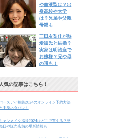
や血液型は？出
身高校や大学
は？兄弟や父親
母親も
三田友梨佳が熱
愛彼氏と結婚？
実家は明治座で
お嬢様？兄や母
の噂も！
人気の記事はこちら！
バースデイ福袋2024のオンライン予約方法
と中身ネタバレ！
キャンメイク福袋2024はどこで買える？発
売日や販売店舗の場所情報も！