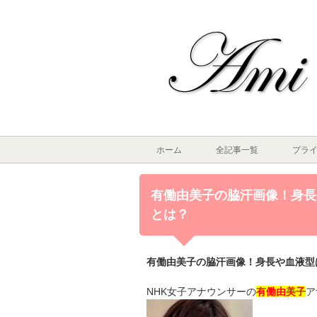
ホーム
全記事一覧
プラ
有働由美子の脇汗画像！身長
とは？
有働由美子の脇汗画像！身長や血液型
NHK女子アナウンサーの
有働由美子
ア