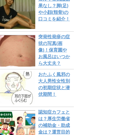
果なし？脚(足)
や小顔(頬骨)の
口コミを紹介！
突発性発疹の症
状の写真(画
像)！保育園や
お風呂はいつか
ら大丈夫？
おたふく風邪の
大人男性女性別
の初期症状と潜
伏期間！
認知症カフェと
は？厚生労働省
の補助金・助成
金は？運営目的