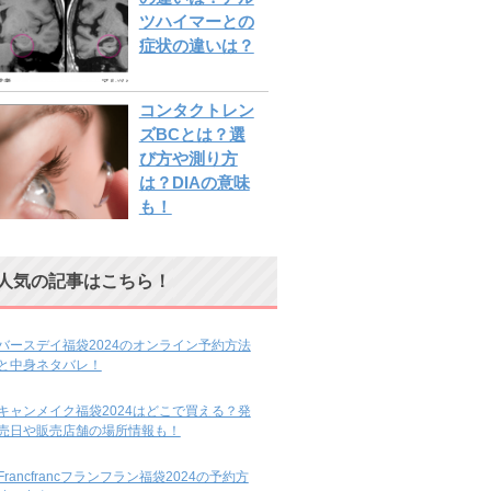
ツハイマーとの
症状の違いは？
コンタクトレン
ズBCとは？選
び方や測り方
は？DIAの意味
も！
人気の記事はこちら！
バースデイ福袋2024のオンライン予約方法
と中身ネタバレ！
キャンメイク福袋2024はどこで買える？発
売日や販売店舗の場所情報も！
Francfrancフランフラン福袋2024の予約方