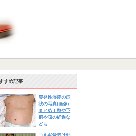
すすめ記事
突発性湿疹の症
状の写真(画像)
まとめ！熱や下
痢や咳の経過な
ども
コルギ骨気は効