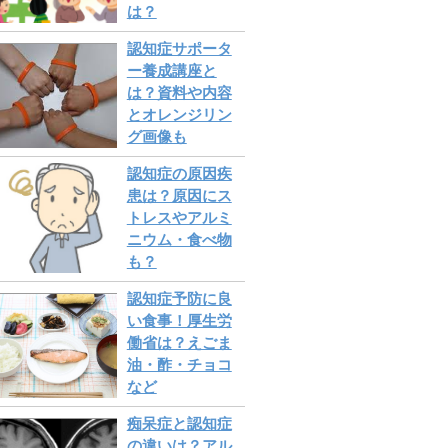
は？
認知症サポータ
ー養成講座と
は？資料や内容
とオレンジリン
グ画像も
認知症の原因疾
患は？原因にス
トレスやアルミ
ニウム・食べ物
も？
認知症予防に良
い食事！厚生労
働省は？えごま
油・酢・チョコ
など
痴呆症と認知症
の違いは？アル