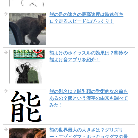
熊の足の速さの最高速度は時速何キ
ロ？走るスピードにびっくり！
熊よけのホイッスルの効果は？熊鈴や
熊よけ音アプリを紹介！
熊の別名は？哺乳類の学術的な名前も
あるの？熊という漢字の由来も調べて
みた！
熊の世界最大の大きさは？グリズリ
ー・エゾヒグマ・ホッキョクグマの最