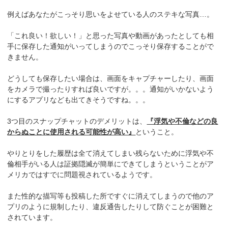
例えばあなたがこっそり思いをよせている人のステキな写真…。
「これ良い！欲しい！」と思った写真や動画があったとしても相
手に保存した通知がいってしまうのでこっそり保存することがで
きません。
どうしても保存したい場合は、画面をキャプチャーしたり、画面
をカメラで撮ったりすれば良いですが。。。通知がいかないよう
にするアプリなども出てきそうですね。。。
3つ目のスナップチャットのデメリットは、
『浮気や不倫などの良
からぬことに使用される可能性が高い』
ということ。
やりとりをした履歴は全て消えてしまい残らないために浮気や不
倫相手がいる人は証拠隠滅が簡単にできてしまうということがア
メリカではすでに問題視されているようです。
また性的な描写等も投稿した所ですぐに消えてしまうので他のア
プリのように規制したり、違反通告したりして防ぐことが困難と
されています。