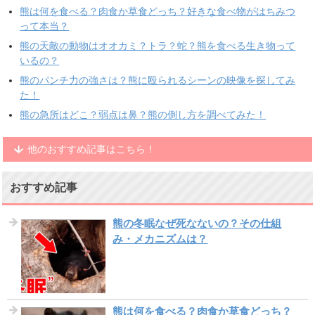
熊は何を食べる？肉食か草食どっち？好きな食べ物がはちみつ
って本当？
熊の天敵の動物はオオカミ？トラ？蛇？熊を食べる生き物って
いるの？
熊のパンチ力の強さは？熊に殴られるシーンの映像を探してみ
た！
熊の急所はどこ？弱点は鼻？熊の倒し方を調べてみた！
他のおすすめ記事はこちら！
おすすめ記事
熊の冬眠なぜ死なないの？その仕組
み・メカニズムは？
熊は何を食べる？肉食か草食どっち？