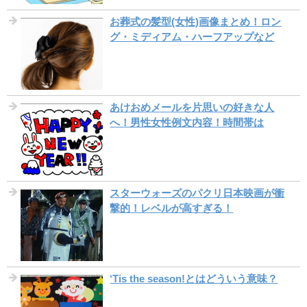
お葬式の髪型(女性)画像まとめ！ロン
グ・ミディアム・ハーフアップなど
あけおめメールを片思いの好きな人
へ！男性女性例文内容！時間帯は
スターウォーズのパクリ日本映画が衝
撃的！レベルが高すぎる！
‘Tis the season!とはどういう意味？