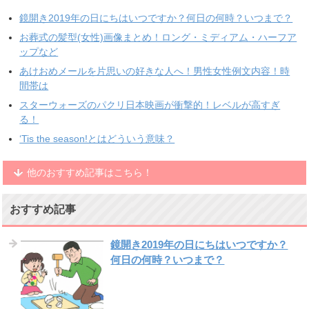
鏡開き2019年の日にちはいつですか？何日の何時？いつまで？
お葬式の髪型(女性)画像まとめ！ロング・ミディアム・ハーフア
ップなど
あけおめメールを片思いの好きな人へ！男性女性例文内容！時
間帯は
スターウォーズのパクリ日本映画が衝撃的！レベルが高すぎ
る！
‘Tis the season!とはどういう意味？
他のおすすめ記事はこちら！
おすすめ記事
鏡開き2019年の日にちはいつですか？
何日の何時？いつまで？