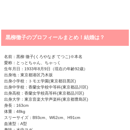
黒柳徹子のプロフィールまとめ！結婚は？
名前：黒柳 徹子(くろやなぎ てつこ)※本名
愛称：とっとちゃん、ちゃっく
生年月日：1933年8月9日（現在の年齢92歳）
出身地：東京都港区乃木坂
出身小学校：トモエ学園(東京都目黒区)
出身中学校：香蘭女学校中等科(東京都品川区)
出身高校：香蘭女学校高等科(東京都品川区)
出身大学：東京音楽大学声楽科(東京都豊島区)
身長：163cm
体重：48kg
スリーサイズ：B93cm、W62cm、H91cm
血液型：A型
趣味：水中ヨガ