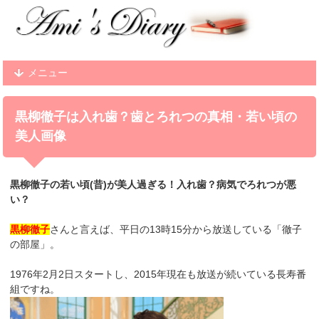
メニュー
黒柳徹子は入れ歯？歯とろれつの真相・若い頃の
美人画像
黒柳徹子の若い頃(昔)が美人過ぎる！入れ歯？病気でろれつが悪
い？
黒柳徹子
さんと言えば、平日の13時15分から放送している「徹子
の部屋」。
1976年2月2日スタートし、2015年現在も放送が続いている長寿番
組ですね。