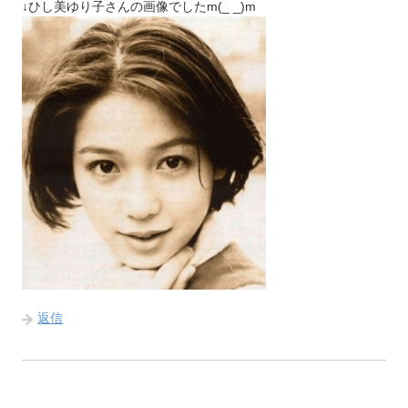
↓ひし美ゆり子さんの画像でしたm(_ _)m
返信