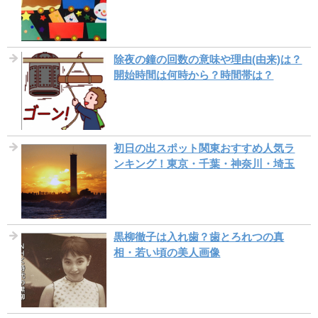
除夜の鐘の回数の意味や理由(由来)は？
開始時間は何時から？時間帯は？
初日の出スポット関東おすすめ人気ラ
ンキング！東京・千葉・神奈川・埼玉
黒柳徹子は入れ歯？歯とろれつの真
相・若い頃の美人画像