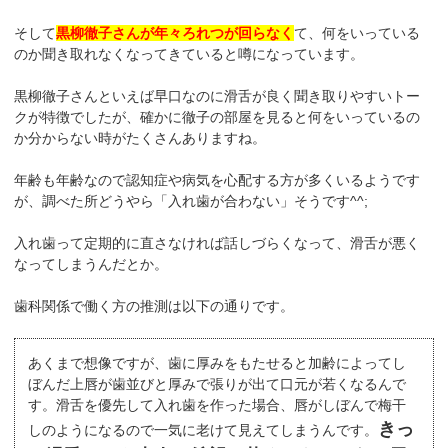
そして
黒柳徹子さんが年々ろれつが回らなく
て、何をいっている
のか聞き取れなくなってきていると噂になっています。
黒柳徹子さんといえば早口なのに滑舌が良く聞き取りやすいトー
クが特徴でしたが、確かに徹子の部屋を見ると何をいっているの
か分からない時がたくさんありますね。
年齢も年齢なので認知症や病気を心配する方が多くいるようです
が、調べた所どうやら「入れ歯が合わない」そうです^^;
入れ歯って定期的に直さなければ話しづらくなって、滑舌が悪く
なってしまうんだとか。
歯科関係で働く方の推測は以下の通りです。
あくまで想像ですが、歯に厚みをもたせると加齢によってし
ぼんだ上唇が歯並びと厚みで張りが出て口元が若くなるんで
す。滑舌を優先して入れ歯を作った場合、唇がしぼんで梅干
きっ
しのようになるので一気に老けて見えてしまうんです。