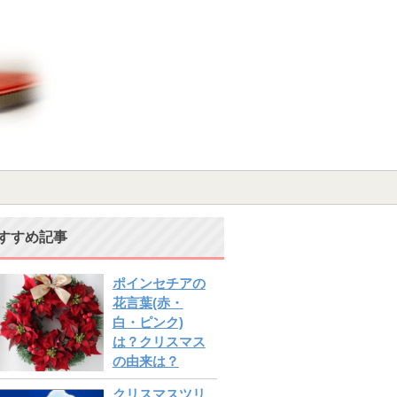
すすめ記事
ポインセチアの
花言葉(赤・
白・ピンク)
は？クリスマス
の由来は？
クリスマスツリ