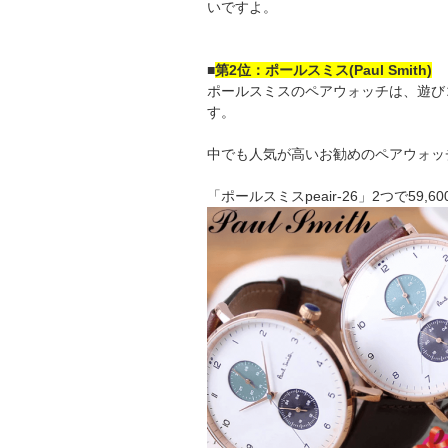
いですよ。
■
第2位：ポールスミス(Paul Smith)
ポールスミスのペアウォッチは、遊び
す。
中でも人気が高いお勧めのペアウォッ
「ポールスミスpeair-26」2つで59,6