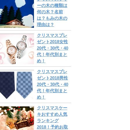
ーの木の種類は
何の木？名前
は？もみの木の
理由は？
クリスマスプレ
ゼント2018女性
20代・30代・40
代！年代別まと
め！
クリスマスプレ
ゼント2018男性
20代・30代・40
代！年代別まと
め！
クリスマスケー
キおすすめ人気
ランキング
2018！予約お取