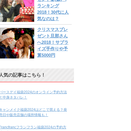
ランキング
2018！30代に人
気なのは？
クリスマスプレ
ゼント旦那さん
へ2018！サプラ
イズ手作りや予
算5000円
人気の記事はこちら！
バースデイ福袋2024のオンライン予約方法
と中身ネタバレ！
キャンメイク福袋2024はどこで買える？発
売日や販売店舗の場所情報も！
Francfrancフランフラン福袋2024の予約方