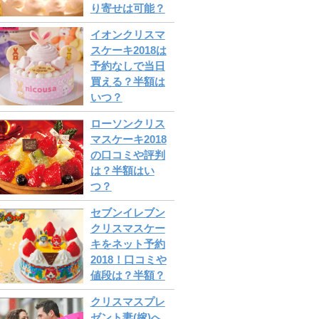
り寄せは可能？
イオンクリスマ
スケーキ2018は
予約なしで当日
買える？半額は
いつ？
ローソンクリス
マスケーキ2018
の口コミや評判
は？半額はい
つ？
セブンイレブン
クリスマスケー
キをネット予約
2018！口コミや
値段は？半額？
クリスマスプレ
ゼント妻(嫁)へ