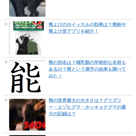
熊よけのホイッスルの効果は？熊鈴や
熊よけ音アプリを紹介！
熊の別名は？哺乳類の学術的な名前も
あるの？熊という漢字の由来も調べて
みた！
熊の世界最大の大きさは？グリズリ
ー・エゾヒグマ・ホッキョクグマの最
大の記録は？