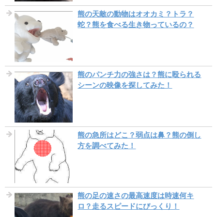
熊の天敵の動物はオオカミ？トラ？
蛇？熊を食べる生き物っているの？
熊のパンチ力の強さは？熊に殴られる
シーンの映像を探してみた！
熊の急所はどこ？弱点は鼻？熊の倒し
方を調べてみた！
熊の足の速さの最高速度は時速何キ
ロ？走るスピードにびっくり！