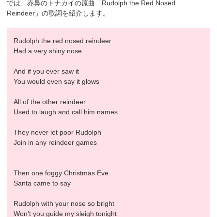
では、赤鼻のトナカイの原曲「Rudolph the Red Nosed
Reindeer」の歌詞を紹介します。
Rudolph the red nosed reindeer
Had a very shiny nose
And if you ever saw it
You would even say it glows
All of the other reindeer
Used to laugh and call him names
They never let poor Rudolph
Join in any reindeer games
Then one foggy Christmas Eve
Santa came to say
Rudolph with your nose so bright
Won’t you guide my sleigh tonight