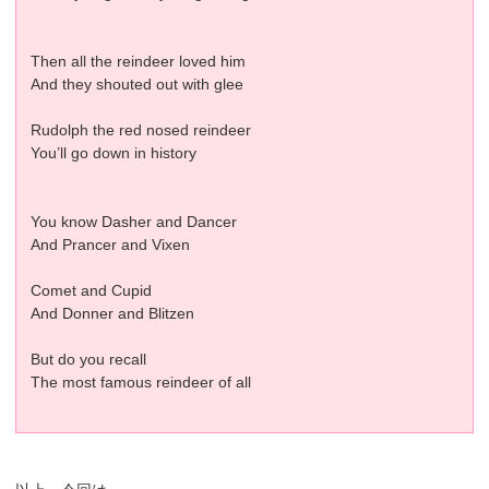
Then all the reindeer loved him
And they shouted out with glee
Rudolph the red nosed reindeer
You’ll go down in history
You know Dasher and Dancer
And Prancer and Vixen
Comet and Cupid
And Donner and Blitzen
But do you recall
The most famous reindeer of all