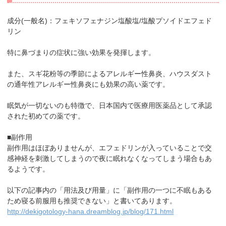
成分(一般名)：フェキソフェナジン塩酸塩/塩酸プソイドエフェド
リン
特に鼻づまりの症状に強い効果を発揮します。
また、スギ花粉等の季節によるアレルギー性鼻炎、ハウスダスト
の通年性アレルギー性鼻炎にも効果の高い薬です。
眠気が一切ないのも特徴で、日本国内で医療用医薬品として承認
された初めての薬です。
■副作用
副作用はほぼありませんが、エフェドリンが入っていることで交
感神経を刺激してしまうので夜に眠れなくなってしまう場合もあ
るようです。
以下の記事内の「用法及び用量」に「副作用の一つに不眠もある
ため寝る前服用も推奨できない」と書いてあります。
http://dekigotology-hana.dreamblog.jp/blog/171.html