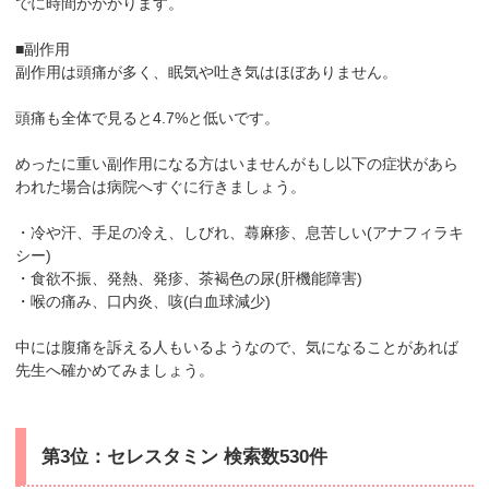
でに時間がかかります。
■副作用
副作用は頭痛が多く、眠気や吐き気はほぼありません。
頭痛も全体で見ると4.7%と低いです。
めったに重い副作用になる方はいませんがもし以下の症状があら
われた場合は病院へすぐに行きましょう。
・冷や汗、手足の冷え、しびれ、蕁麻疹、息苦しい(アナフィラキ
シー)
・食欲不振、発熱、発疹、茶褐色の尿(肝機能障害)
・喉の痛み、口内炎、咳(白血球減少)
中には腹痛を訴える人もいるようなので、気になることがあれば
先生へ確かめてみましょう。
第3位：セレスタミン 検索数530件