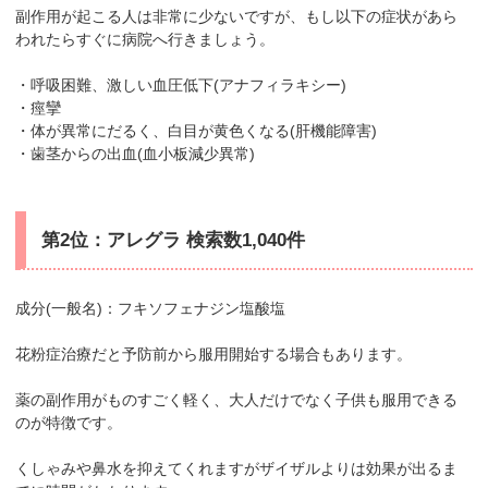
副作用が起こる人は非常に少ないですが、もし以下の症状があら
われたらすぐに病院へ行きましょう。
・呼吸困難、激しい血圧低下(アナフィラキシー)
・痙攣
・体が異常にだるく、白目が黄色くなる(肝機能障害)
・歯茎からの出血(血小板減少異常)
第2位：アレグラ 検索数1,040件
成分(一般名)：フキソフェナジン塩酸塩
花粉症治療だと予防前から服用開始する場合もあります。
薬の副作用がものすごく軽く、大人だけでなく子供も服用できる
のが特徴です。
くしゃみや鼻水を抑えてくれますがザイザルよりは効果が出るま