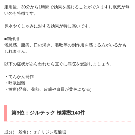
服用後、30分から1時間で効果を感じることができますし眠気が無
いのも特徴です。
鼻水やくしゃみに対する効果が特に高いです。
■副作用
倦怠感、腹痛、口の渇き、嘔吐等の副作用を感じる方がいるかも
しれません。
以下の症状があらわれたら直ぐに病院を受診しましょう。
・てんかん発作
・呼吸困難
・黄疸(発疹、発熱、皮膚や白目が黄色になる)
第9位：ジルテック 検索数140件
成分(一般名)：セチリジン塩酸塩