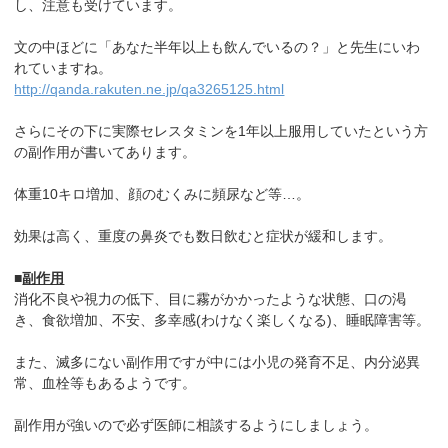
し、注意も受けています。
文の中ほどに「あなた半年以上も飲んでいるの？」と先生にいわ
れていますね。
http://qanda.rakuten.ne.jp/qa3265125.html
さらにその下に実際セレスタミンを1年以上服用していたという方
の副作用が書いてあります。
体重10キロ増加、顔のむくみに頻尿など等…。
効果は高く、重度の鼻炎でも数日飲むと症状が緩和します。
■
副作用
消化不良や視力の低下、目に霧がかかったような状態、口の渇
き、食欲増加、不安、多幸感(わけなく楽しくなる)、睡眠障害等。
また、滅多にない副作用ですが中には小児の発育不足、内分泌異
常、血栓等もあるようです。
副作用が強いので必ず医師に相談するようにしましょう。