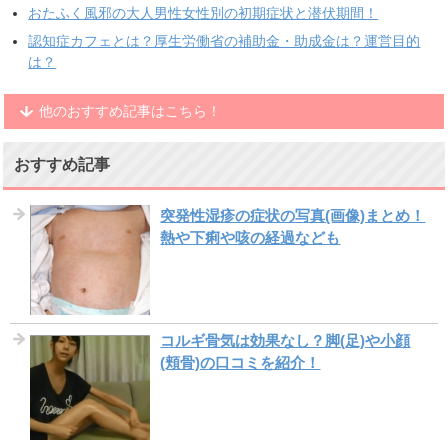
おたふく風邪の大人男性女性別の初期症状と潜伏期間！
認知症カフェとは？厚生労働省の補助金・助成金は？運営目的
は？
他のおすすめ記事はこちら！
おすすめ記事
突発性湿疹の症状の写真(画像)まとめ！
熱や下痢や咳の経過なども
コルギ骨気は効果なし？脚(足)や小顔
(頬骨)の口コミを紹介！