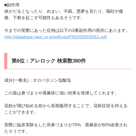
■副作用
体がだるくなったり、めまい、不眠、悪夢を見たり、嘔吐や腹
痛、下痢を起こす可能性もあるそうです。
今までの実際にあった症例は以下の3番副作用の箇所にあります。
http://database.japic.or.jp/pdf/newPINS/00059361.pdf
第6位：アレロック 検索数380件
成分(一般名)：オロパタジン塩酸塩
この薬は鼻づまりや蕁麻疹に強い効果を発揮してくれます。
花粉が飛び始める前から長期服用することで、花粉症状を抑える
ことができます。
実際に臨床実験をした所鼻づまりが70%、蕁麻疹が80%改善され
たそうです。