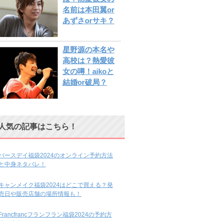
名前は本田翼or
あずさorサキ？
星野源の本名や
高校は？熱愛彼
女の噂！aikoと
結婚or破局？
人気の記事はこちら！
バースデイ福袋2024のオンライン予約方法
と中身ネタバレ！
キャンメイク福袋2024はどこで買える？発
売日や販売店舗の場所情報も！
Francfrancフランフラン福袋2024の予約方