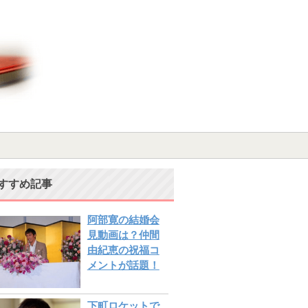
すすめ記事
阿部寛の結婚会
見動画は？仲間
由紀恵の祝福コ
メントが話題！
下町ロケットで