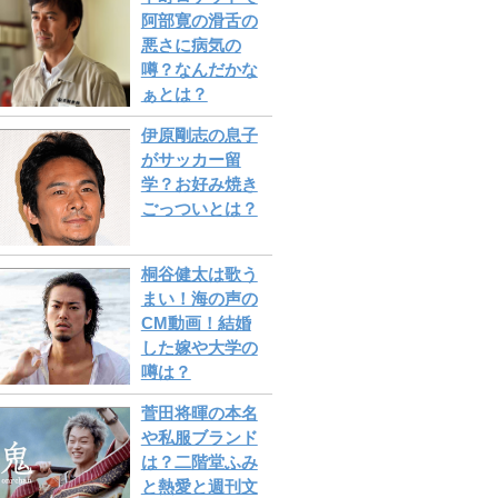
阿部寛の滑舌の
悪さに病気の
噂？なんだかな
ぁとは？
伊原剛志の息子
がサッカー留
学？お好み焼き
ごっついとは？
桐谷健太は歌う
まい！海の声の
CM動画！結婚
した嫁や大学の
噂は？
菅田将暉の本名
や私服ブランド
は？二階堂ふみ
と熱愛と週刊文