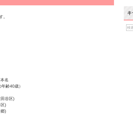
キ
す。
※本名
の年齢40歳）
田谷区)
区)
郷)