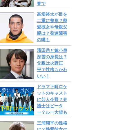
春で
高畑裕太が目を
二重に整形？熱
愛彼女や母親父
親は？発達障害
の噂も
濱田岳と嫁小泉
深雪の身長は？
父親は火野正
平？性格もかわ
いい！
ドラマ下町ロケ
ットのキャスト
に芸人今野？弁
護士はピータ
ー？ルー大柴も
三浦翔平の性格
は？熱愛彼女の