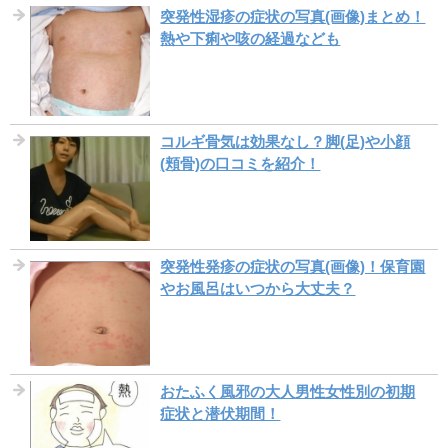
突発性湿疹の症状の写真(画像)まとめ！
熱や下痢や咳の経過なども
コルギ骨気は効果なし？脚(足)や小顔
(頬骨)の口コミを紹介！
突発性発疹の症状の写真(画像)！保育園
やお風呂はいつから大丈夫？
おたふく風邪の大人男性女性別の初期
症状と潜伏期間！