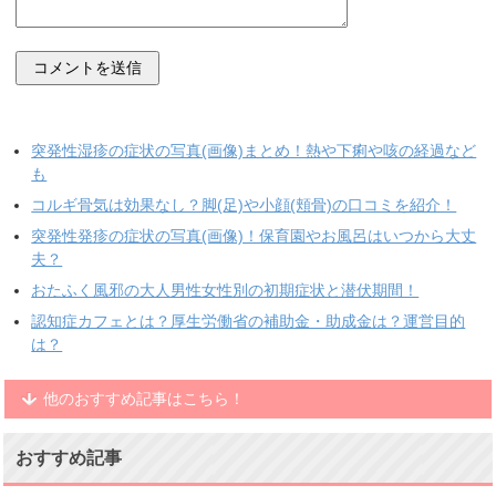
突発性湿疹の症状の写真(画像)まとめ！熱や下痢や咳の経過など
も
コルギ骨気は効果なし？脚(足)や小顔(頬骨)の口コミを紹介！
突発性発疹の症状の写真(画像)！保育園やお風呂はいつから大丈
夫？
おたふく風邪の大人男性女性別の初期症状と潜伏期間！
認知症カフェとは？厚生労働省の補助金・助成金は？運営目的
は？
他のおすすめ記事はこちら！
おすすめ記事