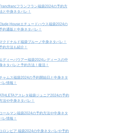
Francfrancフランフラン福袋2024の予約方
法と中身ネタバレ！
Etude Houseエチュードハウス福袋2024の
予約通販と中身ネタバレ！
マクドナルド福袋ブルーノ中身ネタバレ！
予約方法も紹介！
エディーバウアー福袋2024レディースの中
身ネタバレと予約方法！復活！
チャムス福袋2024の予約開始日と中身ネタ
バレ情報！
ATHLETAアスレタ福袋ジュニア2024の予約
方法や中身ネタバレ！
コールマン福袋2024の予約方法や中身ネタ
バレ情報！
コロンビア 福袋2024の中身ネタバレや予約