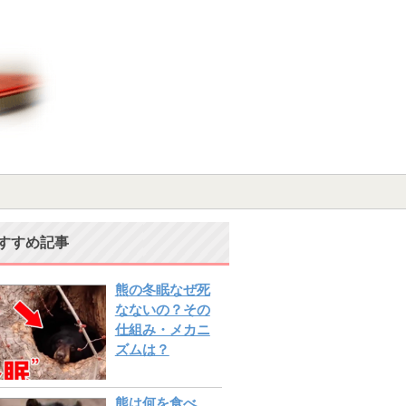
すすめ記事
熊の冬眠なぜ死
なないの？その
仕組み・メカニ
ズムは？
熊は何を食べ