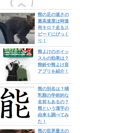
熊の足の速さの
最高速度は時速
何キロ？走るス
ピードにびっく
り！
熊よけのホイッ
スルの効果は？
熊鈴や熊よけ音
アプリを紹介！
熊の別名は？哺
乳類の学術的な
名前もあるの？
熊という漢字の
由来も調べてみ
た！
熊の世界最大の