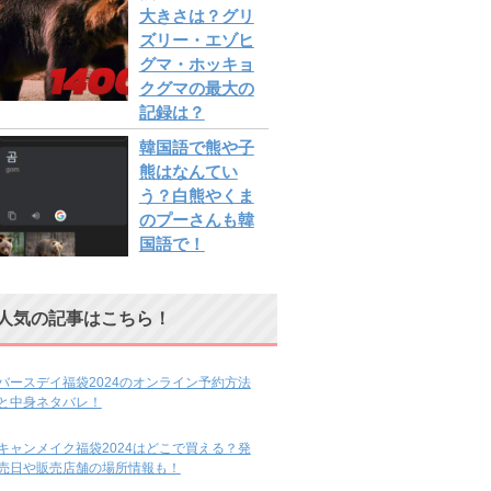
大きさは？グリ
ズリー・エゾヒ
グマ・ホッキョ
クグマの最大の
記録は？
韓国語で熊や子
熊はなんてい
う？白熊やくま
のプーさんも韓
国語で！
人気の記事はこちら！
バースデイ福袋2024のオンライン予約方法
と中身ネタバレ！
キャンメイク福袋2024はどこで買える？発
売日や販売店舗の場所情報も！