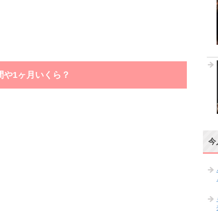
間や1ヶ月いくら？
今