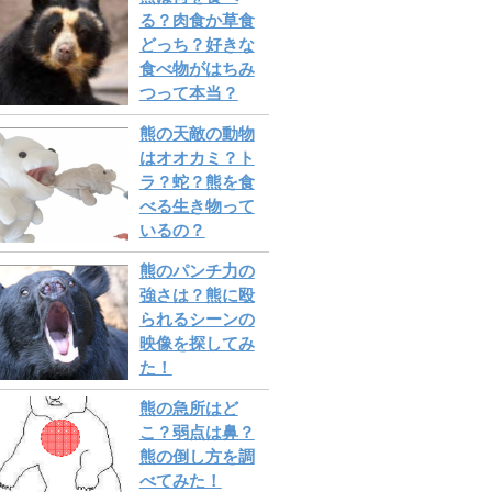
る？肉食か草食
どっち？好きな
食べ物がはちみ
つって本当？
熊の天敵の動物
はオオカミ？ト
ラ？蛇？熊を食
べる生き物って
いるの？
熊のパンチ力の
強さは？熊に殴
られるシーンの
映像を探してみ
た！
熊の急所はど
こ？弱点は鼻？
熊の倒し方を調
べてみた！