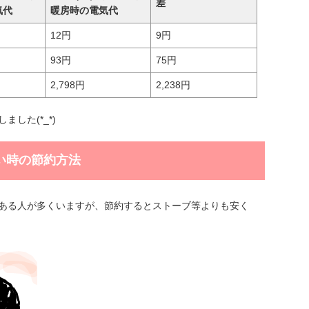
差
気代
暖房時の電気代
12円
9円
93円
75円
2,798円
2,238円
した(*_*)
い時の節約方法
ある人が多くいますが、節約するとストーブ等よりも安く